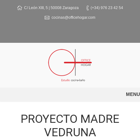
C/ León XIII, 5 | 50008 Zaragoza
(+34) 976 23 42 54
cocinas@officehogar.com
MENU
PROYECTO MADRE
VEDRUNA