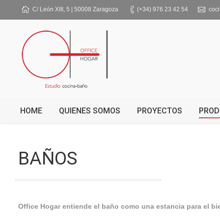
C/ León XIII, 5 | 50008 Zaragoza
(+34) 976 23 42 54
coc
HOME
QUIENES SOMOS
PROYECTOS
PROD
BAÑOS
Office Hogar entiende el baño como una estancia para el bi