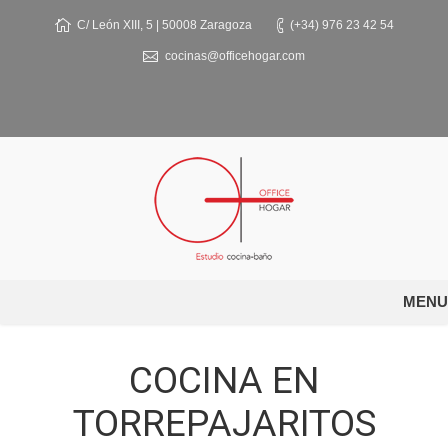
C/ León XIII, 5 | 50008 Zaragoza
(+34) 976 23 42 54
cocinas@officehogar.com
MENU
COCINA EN
TORREPAJARITOS