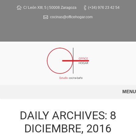
C/ León XIII, 5 | 50008 Zaragoza
(+34) 976 23 42 54
cocinas@officehogar.com
MENU
DAILY ARCHIVES:
8
DICIEMBRE, 2016