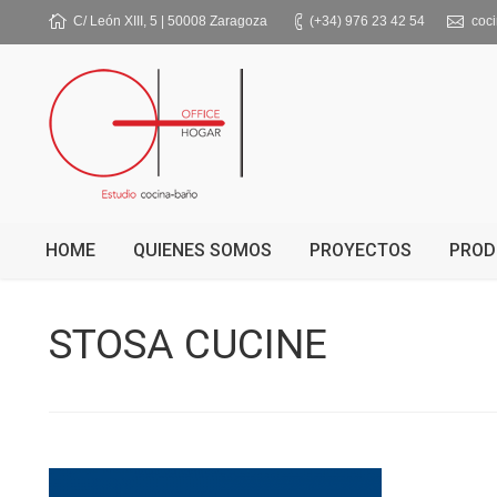
C/ León XIII, 5 | 50008 Zaragoza
(+34) 976 23 42 54
coc
HOME
QUIENES SOMOS
PROYECTOS
PROD
STOSA CUCINE